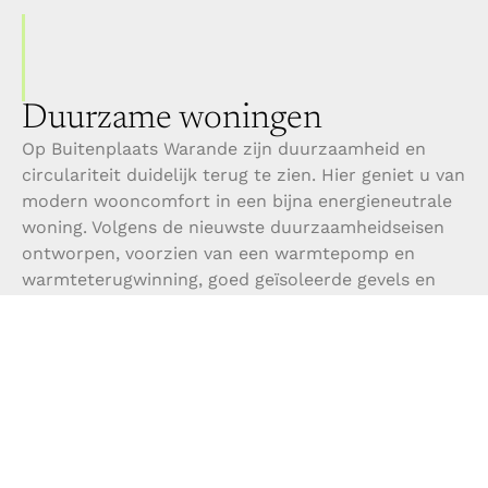
Duurzame woningen
Op Buitenplaats Warande zijn duurzaamheid en
circulariteit duidelijk terug te zien. Hier geniet u van
modern wooncomfort in een bijna energieneutrale
woning. Volgens de nieuwste duurzaamheidseisen
ontworpen, voorzien van een warmtepomp en
warmteterugwinning, goed geïsoleerde gevels en
ramen gecombineerd met natuurlijke materialen,
slimme toepassingen en een natuurinclusieve
landschapsinrichting die de lokale biodiversiteit
versterkt.