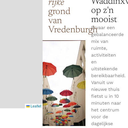
Waddinx
rijke
op z'n
grond
mooist
van
Ervaar een
Vredenburgh
gebalanceerde
mix van
ruimte,
activiteiten
en
uitstekende
bereikbaarheid.
Vanuit uw
nieuwe thuis
fietst u in 10
minuten naar
het centrum
voor de
dagelijkse