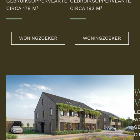
GEBRUIKSOPPERVLAKTE
GEBRUIKSOPPERVLAKTE
CIRCA 178 M²
CIRCA 192 M²
WONINGZOEKER
WONINGZOEKER
W
V
L
W
G
CI