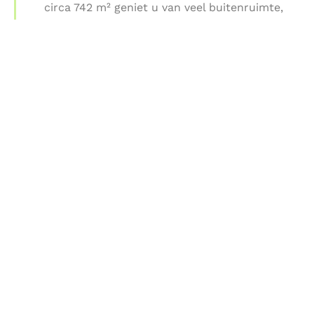
circa 742 m² geniet u van veel buitenruimte,
groen en privacy. Dit is stijlvol wonen met het
gevoel van vrijheid.
DOWNLOAD PLATTEGROND
TERUG NAAR AANBOD